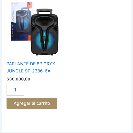
PARLANTE
DE
8P
ORYX
JUNGLE
SP-
2386-
6A
cantidad
PARLANTE DE 8P ORYX
JUNGLE SP-2386-6A
$
30.000,00
Agregar al carrito