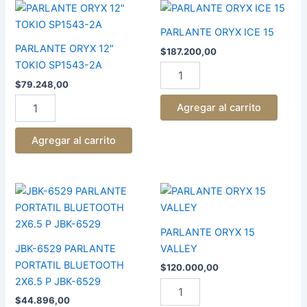
PARLANTE
PARLANTE
ORYX
ORYX
PARLANTE ORYX ICE 15
12"
ICE
TOKIO
15
PARLANTE ORYX 12″
$
187.200,00
SP1543-
cantidad
TOKIO SP1543-2A
2A
$
79.248,00
cantidad
Agregar al carrito
Agregar al carrito
JBK-
PARLANTE
6529
ORYX
PARLANTE
15
PORTATIL
VALLEY
PARLANTE ORYX 15
BLUETOOTH
cantidad
JBK-6529 PARLANTE
VALLEY
2X6.5
PORTATIL BLUETOOTH
$
120.000,00
P
2X6.5 P JBK-6529
JBK-
6529
$
44.896,00