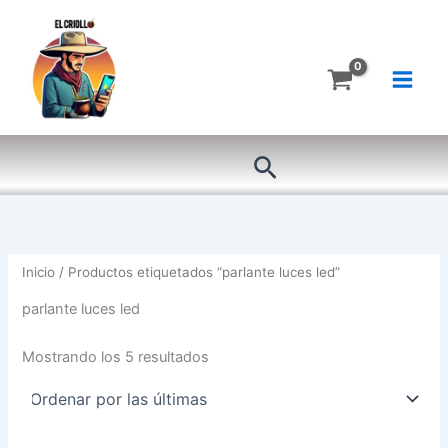
Ordenado
Ir
por
más
al
recientes
contenido
Buscar
Inicio
/ Productos etiquetados “parlante luces led”
parlante luces led
Mostrando los 5 resultados