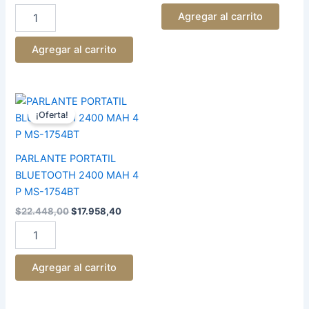
cantidad
Agregar al carrito
Agregar al carrito
El
El
PARLANTE
precio
precio
PORTATIL
¡Oferta!
original
actual
BLUETOOTH
era:
es:
2400
$22.448,00.
$17.958,40.
MAH
PARLANTE PORTATIL
4
BLUETOOTH 2400 MAH 4
P
P MS-1754BT
MS-
1754BT
$
22.448,00
$
17.958,40
cantidad
Agregar al carrito