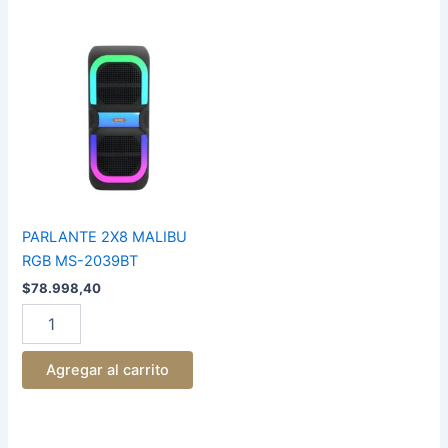
PARLANTE
2X8
MALIBU
RGB
MS-
2039BT
cantidad
PARLANTE 2X8 MALIBU
RGB MS-2039BT
$
78.998,40
Agregar al carrito