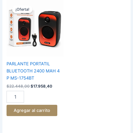
El
El
PARLANTE
precio
precio
PORTATIL
¡Oferta!
original
actual
BLUETOOTH
era:
es:
2400
$22.448,00.
$17.958,40.
MAH
4
P
MS-
1754BT
cantidad
PARLANTE PORTATIL
BLUETOOTH 2400 MAH 4
P MS-1754BT
$
22.448,00
$
17.958,40
Agregar al carrito