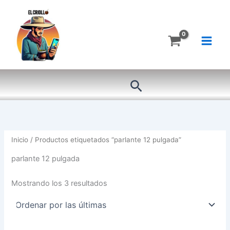
Ordenado
Ir
por
más
al
recientes
contenido
Buscar
Inicio
/ Productos etiquetados “parlante 12 pulgada”
parlante 12 pulgada
Mostrando los 3 resultados