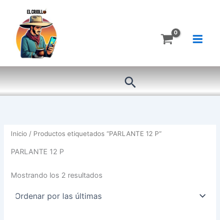
Ordenado
Ir
por
más
al
recientes
contenido
Buscar
Inicio
/ Productos etiquetados “PARLANTE 12 P”
PARLANTE 12 P
Mostrando los 2 resultados