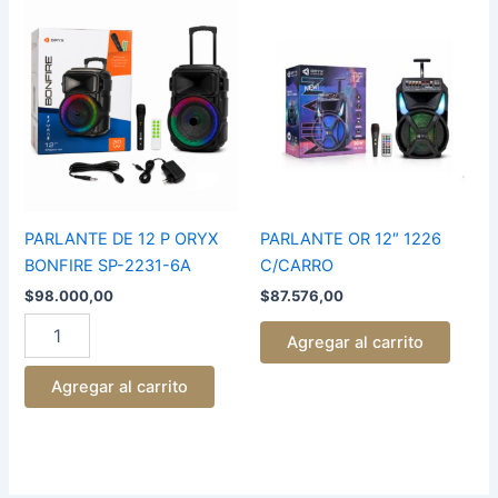
PARLANTE
PARLANTE
DE
OR
12
12"
P
1226
ORYX
C/CARRO
BONFIRE
cantidad
SP-
2231-
6A
cantidad
PARLANTE DE 12 P ORYX
PARLANTE OR 12″ 1226
BONFIRE SP-2231-6A
C/CARRO
$
98.000,00
$
87.576,00
Agregar al carrito
Agregar al carrito