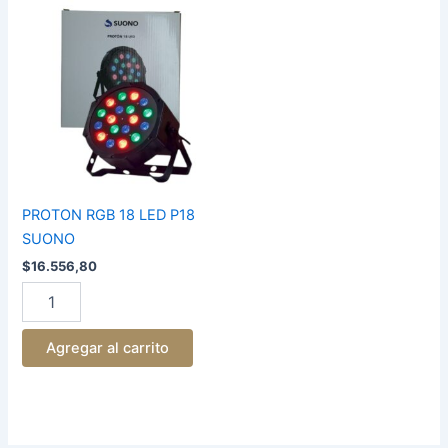
PROTON
RGB
18
LED
P18
SUONO
cantidad
PROTON RGB 18 LED P18
SUONO
$
16.556,80
Agregar al carrito