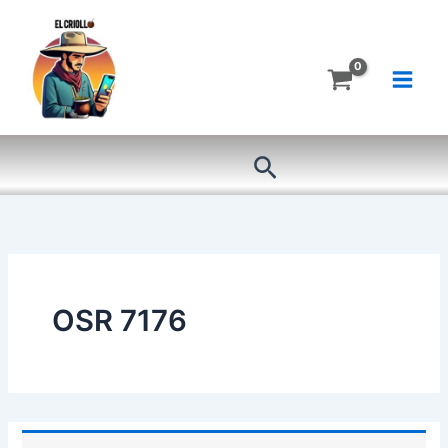
Ir
al
contenido
Buscar
OSR 7176