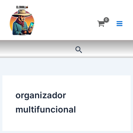
Ir
al
contenido
Buscar
organizador
multifuncional