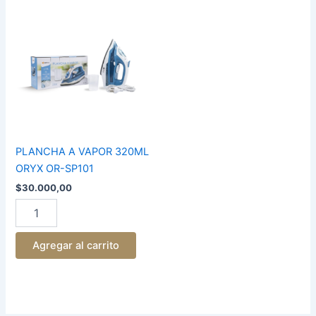
PLANCHA
A
VAPOR
320ML
ORYX
OR-
SP101
cantidad
PLANCHA A VAPOR 320ML
ORYX OR-SP101
$
30.000,00
Agregar al carrito