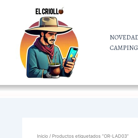
Ir
al
contenido
NOVEDA
CAMPING 
Inicio
/ Productos etiquetados “OR-LAD03”