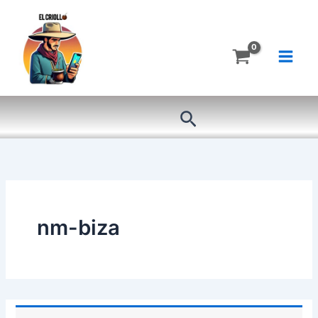
Ir
al
contenido
Buscar
nm-biza