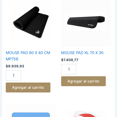
PAD
PAD
90
XL
X
70
40
X
CM
30
MP758
cantidad
cantidad
MOUSE PAD 90 X 40 CM
MOUSE PAD XL 70 X 30
MP758
$
7.409,77
$
9.939,93
Agregar al carrito
Agregar al carrito
MOUSE
MOUSE
PAD
PAD
23X
DE