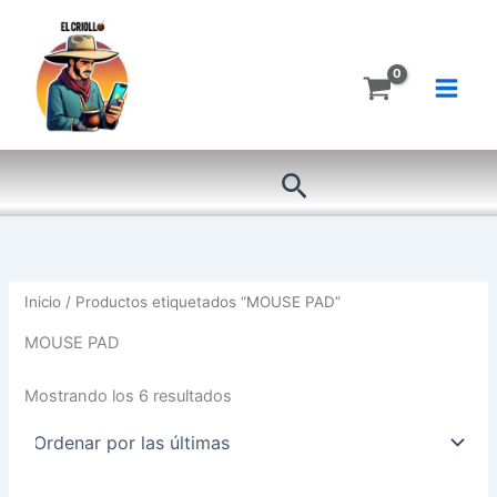
Ordenado
Ir
por
más
al
recientes
contenido
Buscar
Inicio
/ Productos etiquetados “MOUSE PAD”
MOUSE PAD
Mostrando los 6 resultados