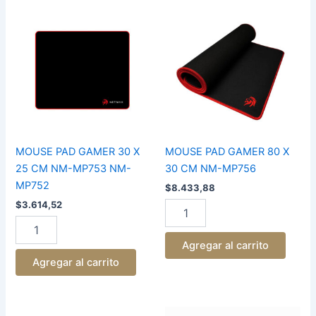
MOUSE
MOUSE
PAD
PAD
GAMER
GAMER
30
80
X
X
25
30
CM
CM
NM-
NM-
MP753
MP756
NM-
cantidad
MP752
MOUSE PAD GAMER 30 X
MOUSE PAD GAMER 80 X
cantidad
25 CM NM-MP753 NM-
30 CM NM-MP756
MP752
$
8.433,88
$
3.614,52
Agregar al carrito
Agregar al carrito
MOUSE
MOUSE