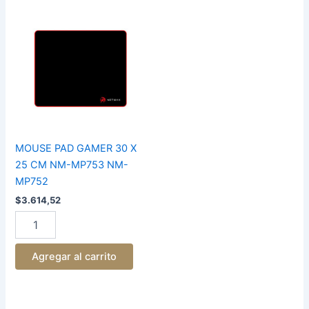
MOUSE
PAD
GAMER
30
X
25
CM
NM-
MP753
NM-
MP752
MOUSE PAD GAMER 30 X
cantidad
25 CM NM-MP753 NM-
MP752
$
3.614,52
Agregar al carrito