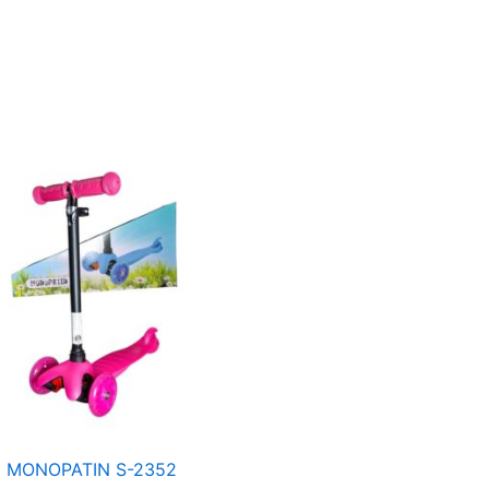
MONOPATIN
S-
2352
cantidad
MONOPATIN S-2352