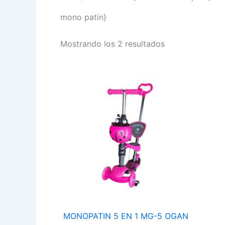
mono patin}
Mostrando los 2 resultados
MONOPATIN
5
EN
1
MG-
5
OGAN
cantidad
MONOPATIN 5 EN 1 MG-5 OGAN