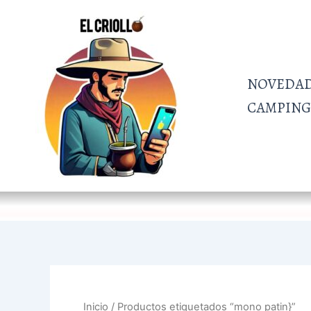
Ordenado
Ir
por
al
más
recientes
contenido
NOVEDA
CAMPING 
Inicio
/ Productos etiquetados “mono patin}”