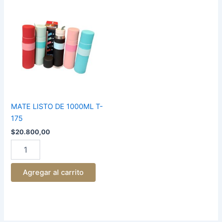
MATE
LISTO
DE
1000ML
T-
175
cantidad
MATE LISTO DE 1000ML T-
175
$
20.800,00
Agregar al carrito