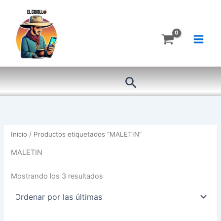
Ordenado
Ir
por
más
al
recientes
contenido
Buscar
Inicio
/ Productos etiquetados “MALETIN”
MALETIN
Mostrando los 3 resultados