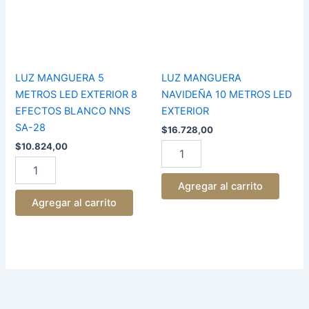
EXTERIOR
LED
8
EXTERIOR
EFECTOS
cantidad
BLANCO
NNS
SA-
LUZ MANGUERA 5
LUZ MANGUERA
28
METROS LED EXTERIOR 8
NAVIDEÑA 10 METROS LED
cantidad
EFECTOS BLANCO NNS
EXTERIOR
SA-28
$
16.728,00
$
10.824,00
Agregar al carrito
Agregar al carrito