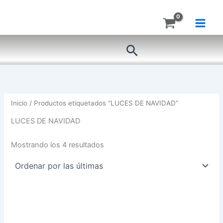
Ordenado
Ir
por
más
al
recientes
contenido
Buscar
Inicio
/ Productos etiquetados “LUCES DE NAVIDAD”
LUCES DE NAVIDAD
Mostrando los 4 resultados
LUZ
LUZ
MANGUERA
NAVIDEÑA
BLANCA
USB