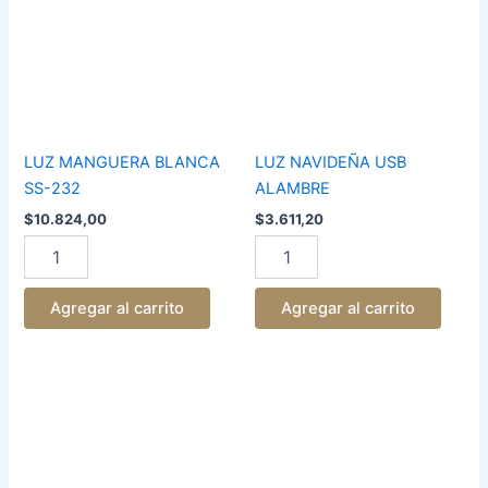
SS-
ALAMBRE
232
cantidad
cantidad
LUZ MANGUERA BLANCA
LUZ NAVIDEÑA USB
SS-232
ALAMBRE
$
10.824,00
$
3.611,20
Agregar al carrito
Agregar al carrito
LUZ
LUZ
MANGUERA
MANGUERA
5
NAVIDEÑA
METROS
10
LED
METROS