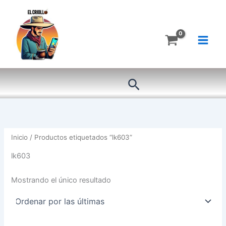
Ir
al
contenido
Buscar
Inicio
/ Productos etiquetados “lk603”
lk603
Mostrando el único resultado