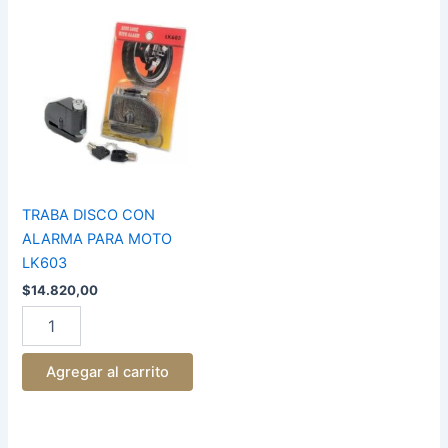
TRABA
DISCO
CON
ALARMA
PARA
MOTO
LK603
cantidad
TRABA DISCO CON
ALARMA PARA MOTO
LK603
$
14.820,00
Agregar al carrito