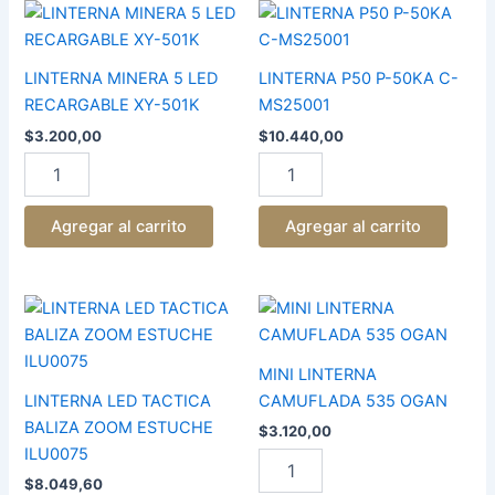
LINTERNA
LINTERNA
MINERA
P50
5
P-
LED
50KA
LINTERNA MINERA 5 LED
LINTERNA P50 P-50KA C-
RECARGABLE
C-
RECARGABLE XY-501K
MS25001
XY-
MS25001
$
3.200,00
$
10.440,00
501K
cantidad
cantidad
Agregar al carrito
Agregar al carrito
LINTERNA
MINI
LED
LINTERNA
TACTICA
CAMUFLADA
BALIZA
535
MINI LINTERNA
ZOOM
OGAN
LINTERNA LED TACTICA
CAMUFLADA 535 OGAN
ESTUCHE
cantidad
BALIZA ZOOM ESTUCHE
$
3.120,00
ILU0075
ILU0075
cantidad
$
8.049,60