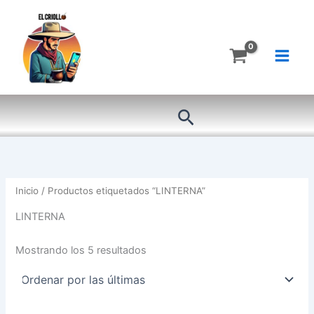
Ordenado
Ir
por
más
al
recientes
contenido
Buscar
Inicio
/ Productos etiquetados “LINTERNA”
LINTERNA
Mostrando los 5 resultados