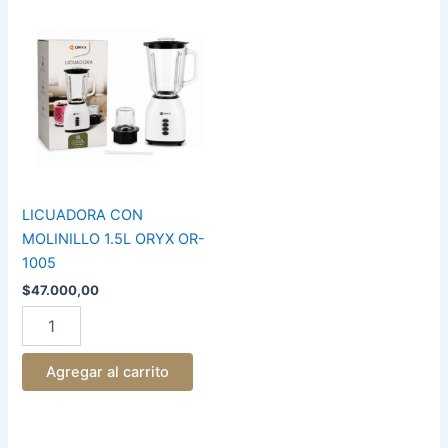
LICUADORA
CON
MOLINILLO
1.5L
ORYX
OR-
1005
cantidad
LICUADORA CON
MOLINILLO 1.5L ORYX OR-
1005
$
47.000,00
Agregar al carrito