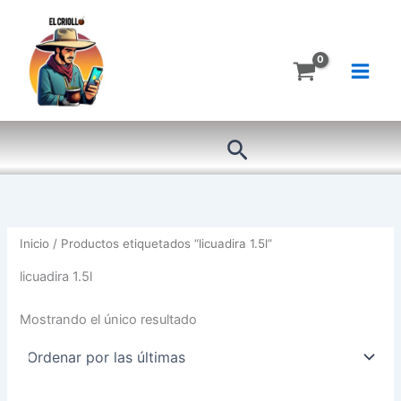
Ir
al
contenido
Buscar
Inicio
/ Productos etiquetados “licuadira 1.5l”
licuadira 1.5l
Mostrando el único resultado