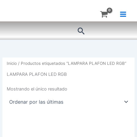
Ir
al
contenido
Buscar
Inicio
/ Productos etiquetados “LAMPARA PLAFON LED RGB”
LAMPARA PLAFON LED RGB
Mostrando el único resultado
LAMPARA
PLAFON
LED