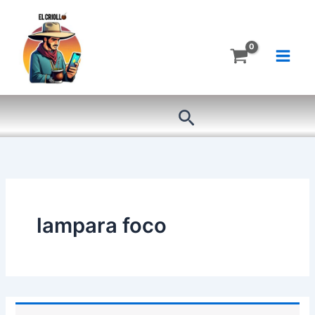
Ir
al
contenido
Buscar
lampara foco