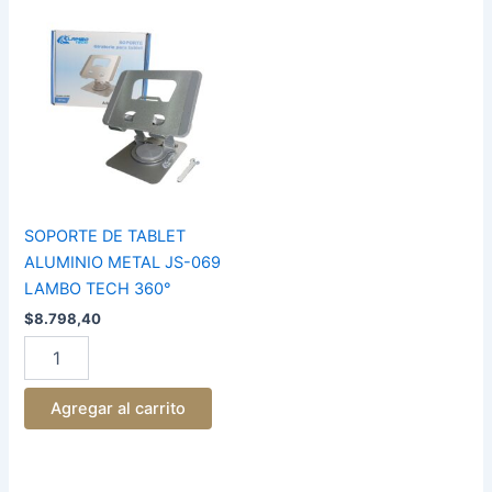
SOPORTE
DE
TABLET
ALUMINIO
METAL
JS-
069
LAMBO
TECH
360°
cantidad
SOPORTE DE TABLET
ALUMINIO METAL JS-069
LAMBO TECH 360°
$
8.798,40
Agregar al carrito