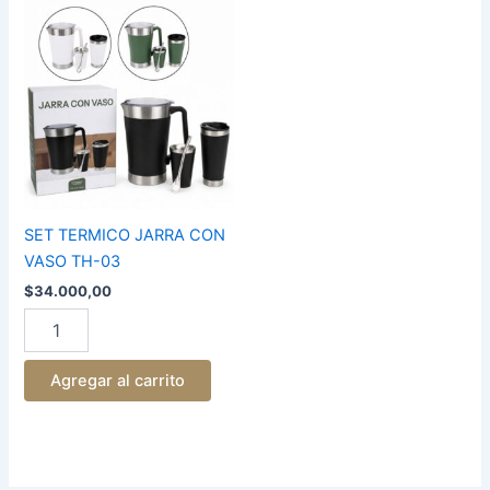
SET
TERMICO
JARRA
CON
VASO
TH-
03
cantidad
SET TERMICO JARRA CON
VASO TH-03
$
34.000,00
Agregar al carrito