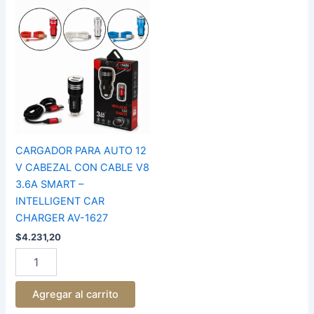
CARGADOR
PARA
AUTO
12
V
CABEZAL
CON
CABLE
V8
3.6A
SMART
CARGADOR PARA AUTO 12
-
V CABEZAL CON CABLE V8
INTELLIGENT
3.6A SMART –
CAR
INTELLIGENT CAR
CHARGER
AV-
CHARGER AV-1627
1627
$
4.231,20
cantidad
Agregar al carrito