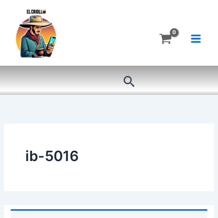
Ir
al
contenido
Buscar
ib-5016