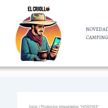
Ir
al
contenido
NOVEDA
CAMPING 
Inicio
/ Productos etiquetados “HOG0163”