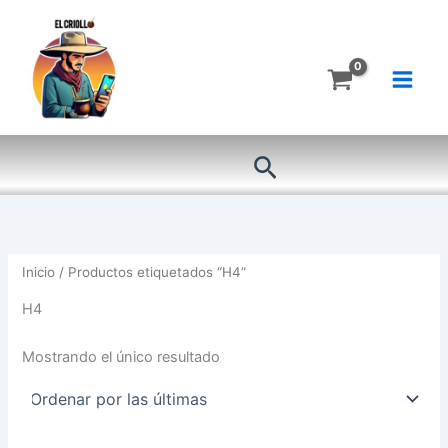
Ir
al
contenido
Buscar
Inicio
/ Productos etiquetados “H4”
H4
Mostrando el único resultado