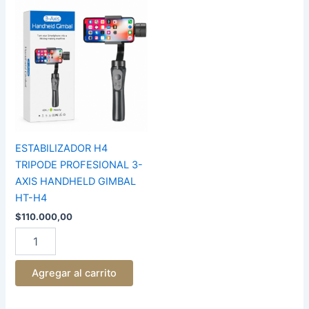
ESTABILIZADOR
H4
TRIPODE
PROFESIONAL
3-
AXIS
HANDHELD
GIMBAL
HT-
H4
cantidad
ESTABILIZADOR H4
TRIPODE PROFESIONAL 3-
AXIS HANDHELD GIMBAL
HT-H4
$
110.000,00
Agregar al carrito