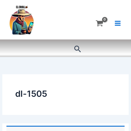
Ir
al
contenido
Buscar
dl-1505