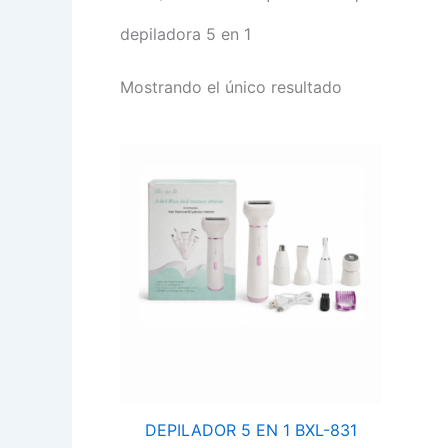
depiladora 5 en 1
Mostrando el único resultado
DEPILADOR
5
EN
1
BXL-
831
cantidad
DEPILADOR 5 EN 1 BXL-831