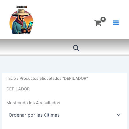
Ordenado
Ir
por
más
al
recientes
contenido
Buscar
Inicio
/ Productos etiquetados “DEPILADOR”
DEPILADOR
Mostrando los 4 resultados