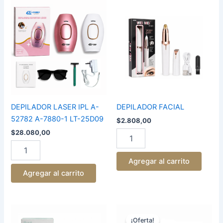
DEPILADOR
DEPILADOR
LASER
FACIAL
IPL
cantidad
A-
52782
A-
7880-
1
LT-
25D09
cantidad
DEPILADOR LASER IPL A-
DEPILADOR FACIAL
52782 A-7880-1 LT-25D09
$
2.808,00
$
28.080,00
Agregar al carrito
Agregar al carrito
El
El
DEPILADOR
DEPILADOR
precio
precio
5
PORTATIL
¡Oferta!