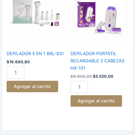
original
actual
EN
RECARGABLE
era:
es:
1
2
$6.900,00.
$5.520,00.
BXL-
CABEZAS
831
HX-
cantidad
101
cantidad
DEPILADOR 5 EN 1 BXL-831
DEPILADOR PORTATIL
RECARGABLE 2 CABEZAS
$
16.660,80
HX-101
$
6.900,00
$
5.520,00
Agregar al carrito
Agregar al carrito