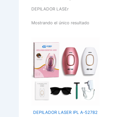
DEPILADOR LASEr
Mostrando el único resultado
DEPILADOR
LASER
IPL
A-
52782
A-
7880-
1
LT-
25D09
cantidad
DEPILADOR LASER IPL A-52782