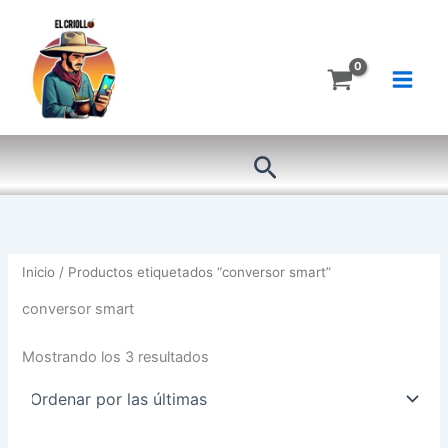
Ordenado
Ir
por
más
al
recientes
contenido
Buscar
Inicio
/ Productos etiquetados “conversor smart”
conversor smart
Mostrando los 3 resultados