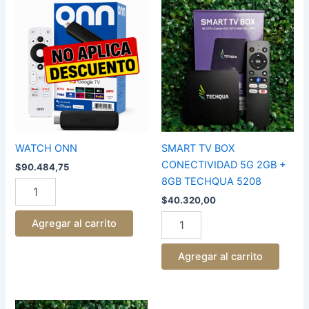
WATCH
SMART
ONN
TV
cantidad
BOX
CONECTIVIDAD
5G
2GB
+
8GB
TECHQUA
5208
cantidad
WATCH ONN
SMART TV BOX
CONECTIVIDAD 5G 2GB +
$
90.484,75
8GB TECHQUA 5208
$
40.320,00
Agregar al carrito
Agregar al carrito
TV