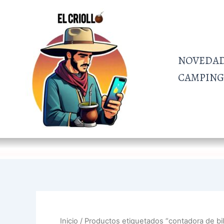
Ordenado
Ir
por
al
más
recientes
contenido
NOVEDA
CAMPING 
Inicio
/ Productos etiquetados “contadora de bil