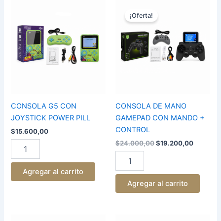
El
El
CONSOLA
CONSOLA
precio
precio
G5
DE
¡Oferta!
original
actual
CON
MANO
era:
es:
JOYSTICK
GAMEPAD
$24.000,00.
$19.200
POWER
CON
PILL
MANDO
cantidad
+
CONTROL
cantidad
CONSOLA G5 CON
CONSOLA DE MANO
JOYSTICK POWER PILL
GAMEPAD CON MANDO +
CONTROL
$
15.600,00
$
24.000,00
$
19.200,00
Agregar al carrito
Agregar al carrito
El
El
El
El
CONSOLA
CONSOLA