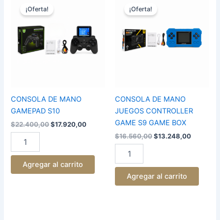
precio
precio
precio
precio
DE
DE
¡Oferta!
¡Oferta!
original
actual
original
actual
MANO
MANO
era:
es:
era:
es:
GAMEPAD
JUEGOS
$22.400,00.
$17.920,00.
$16.560,00.
$13.248,
S10
CONTROLLER
cantidad
GAME
S9
GAME
BOX
cantidad
CONSOLA DE MANO
CONSOLA DE MANO
GAMEPAD S10
JUEGOS CONTROLLER
GAME S9 GAME BOX
$
22.400,00
$
17.920,00
$
16.560,00
$
13.248,00
Agregar al carrito
Agregar al carrito