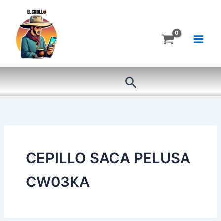
Ir
al
contenido
Buscar
CEPILLO SACA PELUSA
CW03KA