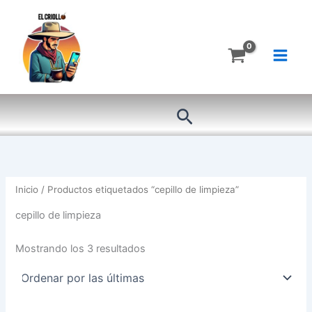
Ordenado
Ir
por
más
al
recientes
contenido
Buscar
Inicio
/ Productos etiquetados “cepillo de limpieza”
cepillo de limpieza
Mostrando los 3 resultados