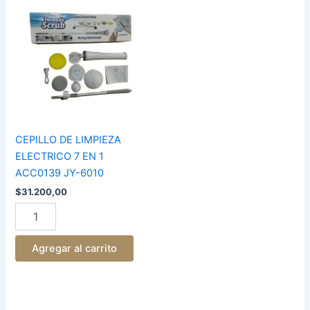
DE
LIMPIEZA
ELECTRICO
7
EN
1
ACC0139
JY-
6010
cantidad
CEPILLO DE LIMPIEZA
ELECTRICO 7 EN 1
ACC0139 JY-6010
$
31.200,00
Agregar al carrito