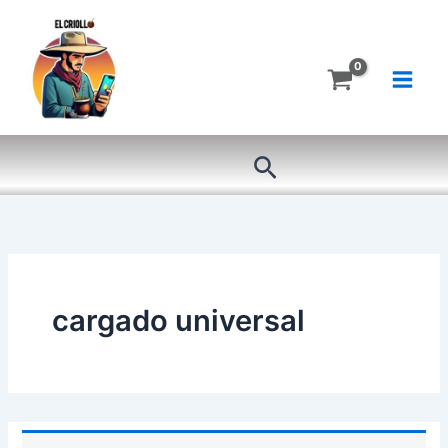
Ir
al
contenido
Buscar
cargado universal