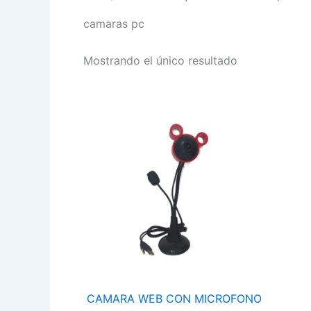
camaras pc
Mostrando el único resultado
CAMARA
WEB
CON
MICROFONO
CM209
-
CM208
cantidad
CAMARA WEB CON MICROFONO