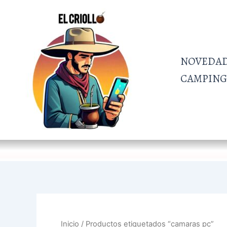
Ir
al
contenido
NOVEDA
CAMPING 
Inicio
/ Productos etiquetados “camaras pc”