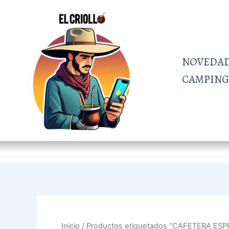
Ir
al
contenido
NOVEDA
CAMPING 
Inicio
/ Productos etiquetados “CAFETERA ES