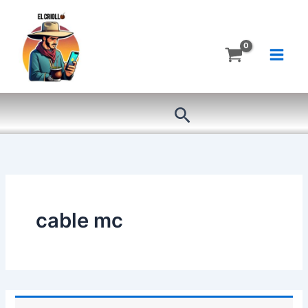
Ir
al
contenido
Buscar
cable mc