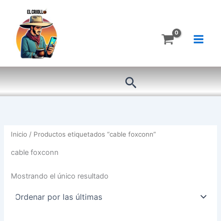
Ir
al
contenido
Buscar
Inicio
/ Productos etiquetados “cable foxconn”
cable foxconn
Mostrando el único resultado