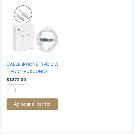
CABLE
IPHONE
TIPO
C
A
TIPO
C
(FOXCONN)
cantidad
CABLE IPHONE TIPO C A
TIPO C (FOXCONN)
$
1.872,00
Agregar al carrito