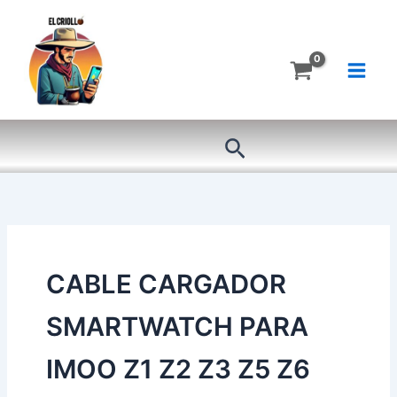
Ir
al
contenido
Buscar
CABLE CARGADOR
SMARTWATCH PARA
IMOO Z1 Z2 Z3 Z5 Z6