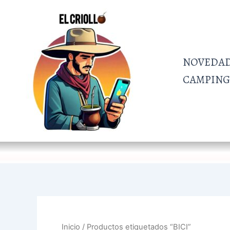
Ir
al
contenido
NOVEDA
CAMPING 
Inicio
/ Productos etiquetados “BICI”