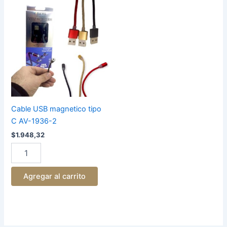
Cable
USB
magnetico
tipo
C
AV-
1936-
2
cantidad
Cable USB magnetico tipo
C AV-1936-2
$
1.948,32
Agregar al carrito