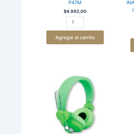
P47M
IN
$
4.992,00
Agregar al carrito
AURICULAR
NOGA
VINCHA
X-
2670
cantidad