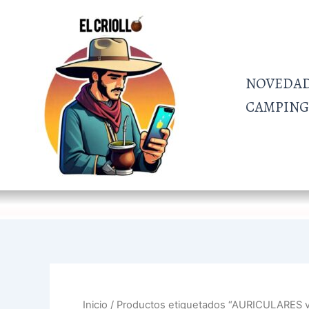
Ordenado
Ir
por
al
más
recientes
contenido
NOVEDA
CAMPING 
Inicio
/ Productos etiquetados “AURICULARES v