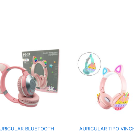
AURICULAR
AURICULAR
BLUETOOTH
TIPO
INALAMBRICO
VINCHA
TIPO
BLUETOOTH
VINCHA
POT
OREJA
IT
DE
CT-
GATO
950
PG-
cantidad
27
cantidad
URICULAR BLUETOOTH
AURICULAR TIPO VINC