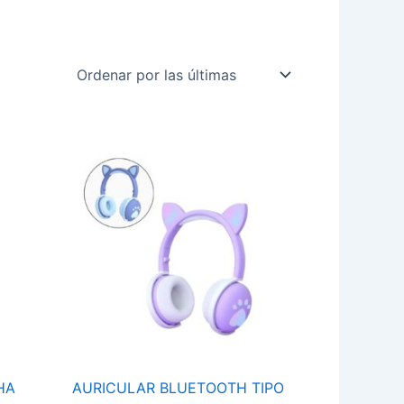
AURICULAR
BLUETOOTH
TIPO
VINCHA
OREJA
DE
GATO
BK1
cantidad
HA
AURICULAR BLUETOOTH TIPO