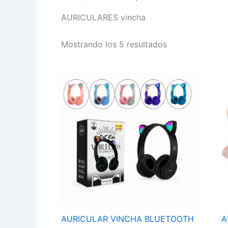
AURICULARES vincha
Mostrando los 5 resultados
AURICULAR
VINCHA
BLUETOOTH
P47M
cantidad
AURICULAR VINCHA BLUETOOTH
A