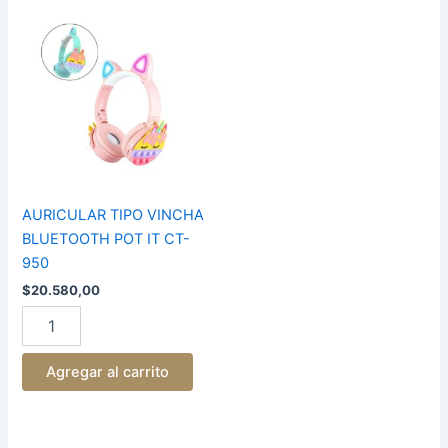
AURICULAR
TIPO
VINCHA
BLUETOOTH
POT
IT
CT-
950
cantidad
AURICULAR TIPO VINCHA
BLUETOOTH POT IT CT-
950
$
20.580,00
Agregar al carrito