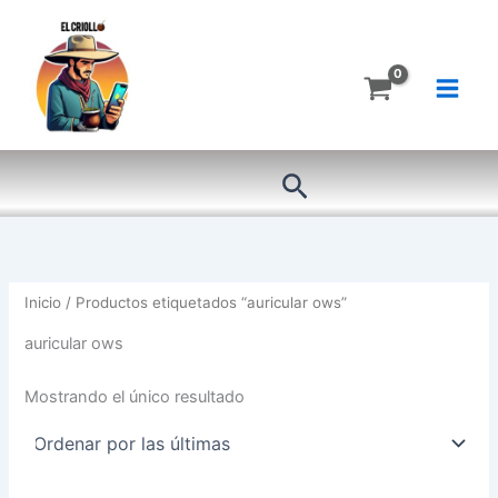
Ir
al
contenido
Buscar
Inicio
/ Productos etiquetados “auricular ows”
auricular ows
Mostrando el único resultado