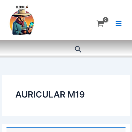
Ir
al
contenido
Buscar
AURICULAR M19